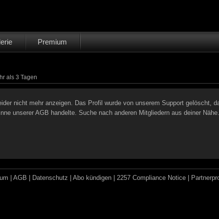
erie
Premium
hr als 3 Tagen
eider nicht mehr anzeigen. Das Profil wurde von unserem Support gelöscht, d
Sinne unserer AGB handelte. Suche nach anderen Mitgliedern aus deiner Nähe
sum
|
AGB
|
Datenschutz
|
Abo kündigen
|
2257 Compliance Notice
|
Partnerp