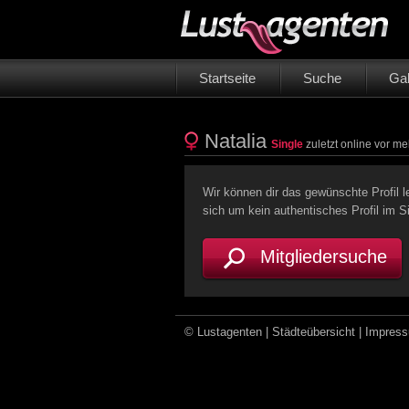
Startseite
Suche
Gal
Natalia
Single
zuletzt online vor me
Wir können dir das gewünschte Profil l
sich um kein authentisches Profil im 
Mitgliedersuche
© Lustagenten |
Städteübersicht
|
Impres